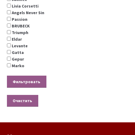
Livia Corsetti
Angels Never Sin
Passion
BRUBECK
Triumph
Eldar
Levante
Gatta
Gepur
Marko
Очистить