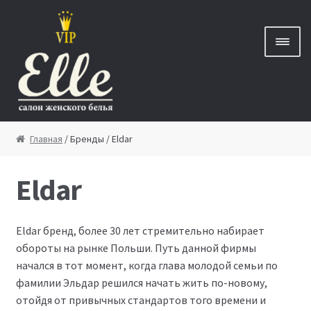
Перейти к навигации
Перейти к содержимому
Главная
Главная
/ Бренды / Eldar
Eldar
Новинки
Бренды
Eldar бренд, более 30 лет стремительно набирает
обороты на рынке Польши. Путь данной фирмы
Скидки
начался в тот момент, когда глава молодой семьи по
фамилии Эльдар решился начать жить по-новому,
Новости
отойдя от привычных стандартов того времени и