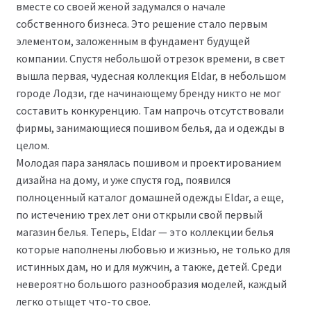
вместе со своей женой задумался о начале
собственного бизнеса. Это решение стало первым
Размеры
элементом, заложенным в фундамент будущей
компании. Спустя небольшой отрезок времени, в свет
Контакты
вышла первая, чудесная коллекция Eldar, в небольшом
городе Лодзи, где начинающему бренду никто не мог
Обратная связь
составить конкуренцию. Там напрочь отсутствовали
фирмы, занимающиеся пошивом белья, да и одежды в
целом.
Молодая пара занялась пошивом и проектированием
дизайна на дому, и уже спустя год, появился
полноценный каталог домашней одежды Eldar, а еще,
по истечению трех лет они открыли свой первый
магазин белья. Теперь, Eldar — это коллекции белья
которые наполнены любовью и жизнью, не только для
истинных дам, но и для мужчин, а также, детей. Среди
невероятно большого разнообразия моделей, каждый
легко отыщет что-то свое.