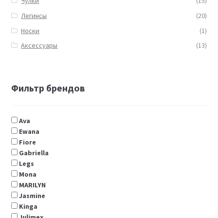
Чулки
(15)
Легинсы
(20)
Носки
(1)
Аксессуары
(13)
Фильтр брендов
Ava
Ewana
Fiore
Gabriella
Legs
Мona
MARILYN
Jasmine
Kinga
Julimex