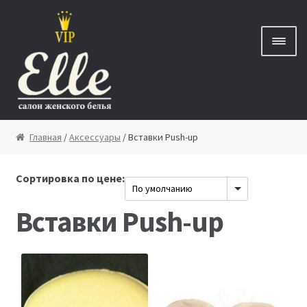
Перейти к навигации
Перейти к содержимому
Главная
Главная
/
Аксессуары
/ Вставки Push-up
Новинки
Сортировка по цене:
Вставки Push-up
Бренды
Скидки
Новости