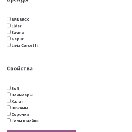
BRUBECK
Eldar
Ewana
Gepur
Livia Corsetti
Свойства
Soft
Пеньюары
Халат
Пижамы
Сорочки
Топы и майки