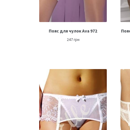
Пояс для чулок Ava 972
Пояс
247
грн