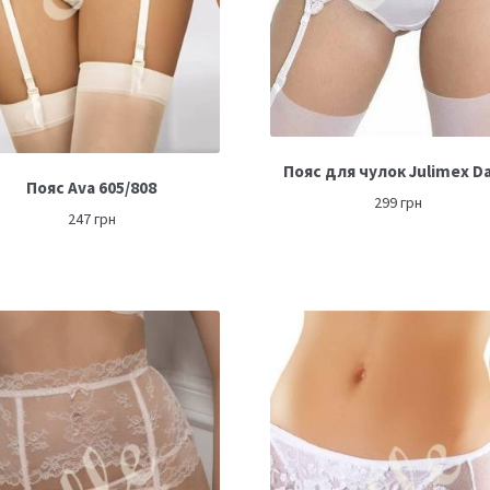
Пояс для чулок Julimex Da
Пояс Ava 605/808
299
грн
247
грн