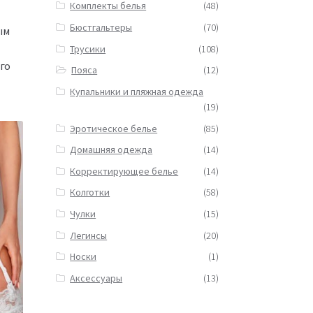
Комплекты белья
(48)
Бюстгальтеры
(70)
ым
Трусики
(108)
го
Пояса
(12)
Купальники и пляжная одежда
(19)
Эротическое белье
(85)
Домашняя одежда
(14)
Корректирующее белье
(14)
Колготки
(58)
Чулки
(15)
Легинсы
(20)
Носки
(1)
Аксессуары
(13)