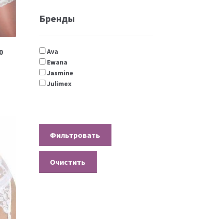
Бренды
Ava
0
Ewana
Jasmine
Julimex
Очистить