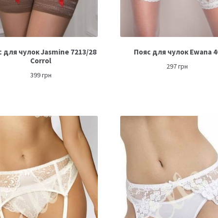
 для чулок Jasmine 7213/28
Пояс для чулок Ewana 4
Corrol
297
грн
399
грн