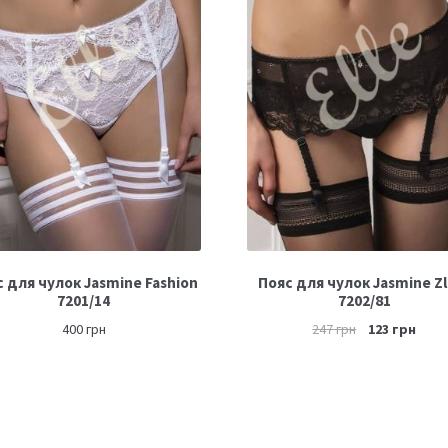
 для чулок Jasmine Fashion
Пояс для чулок Jasmine Zl
7201/14
7202/81
400
грн
247
грн
123
грн