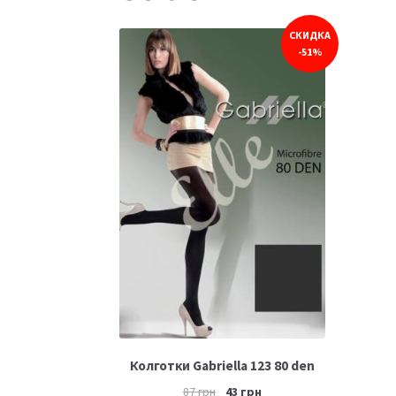
СКИДКА
-51%
Колготки Gabriella 123 80 den
87
грн
43
грн