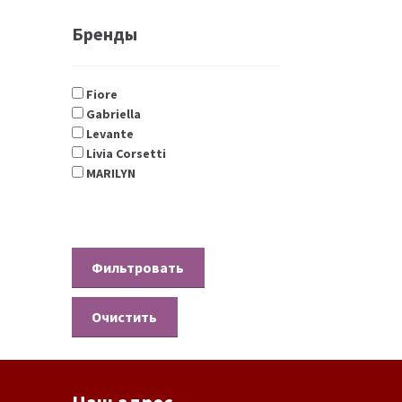
Бренды
Fiore
Gabriella
Levante
Livia Corsetti
MARILYN
Очистить