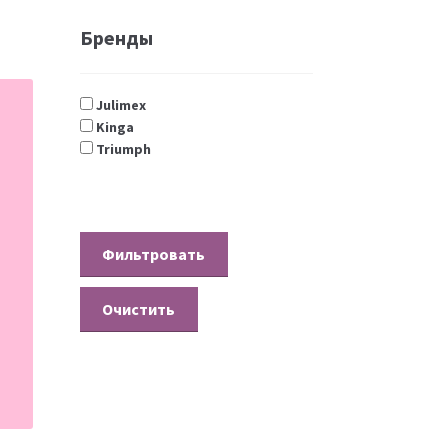
Бренды
Julimex
Kinga
Triumph
Очистить