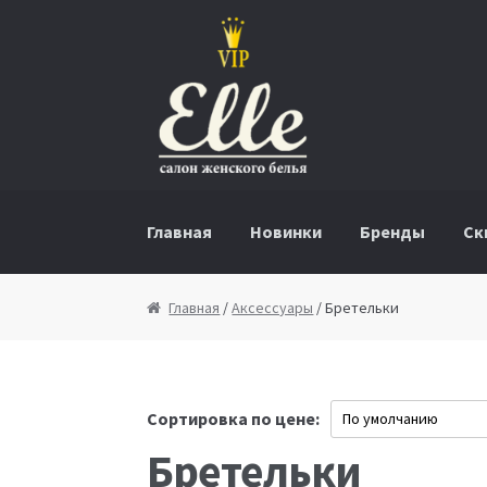
Перейти к навигации
Перейти к содержимому
Главная
Новинки
Бренды
Ск
Главная
/
Аксессуары
/ Бретельки
Сортировка по цене:
Бретельки