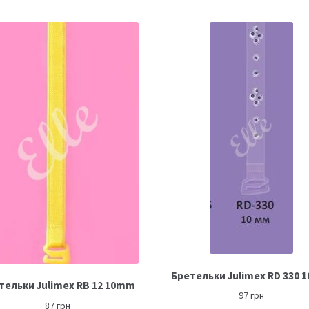
Бретельки Julimex RD 330
тельки Julimex RB 12 10mm
97
грн
87
грн