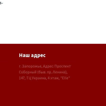
5-
Наш адрес
г. Запорожье, Адрес: Проспект
Соборный (быв. пр. Ленина),
147, ТЦ Украина, 4 этаж, "Elle"