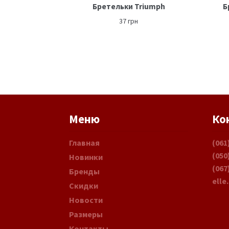
Бретельки Triumph
Б
37
грн
Меню
Ко
Главная
(061
(050
Новинки
(067
Бренды
elle
Скидки
Новости
Размеры
Контакты