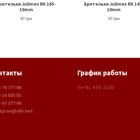
ретельки Julimex RK 165-
Бретельки Julimex RK 14
10mm
10mm
97
грн
97
грн
нтакты
График работы
) 70 777 00
Пн-Вс: 9:00-21:00
) 16 835 55
) 67 277 00
.zp.ua@ukr.net