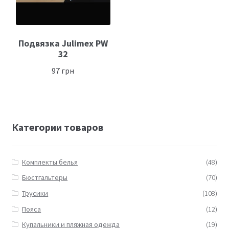
Подвязка Julimex PW
32
97
грн
Категории товаров
Комплекты белья
(48)
Бюстгальтеры
(70)
Трусики
(108)
Пояса
(12)
Купальники и пляжная одежда
(19)