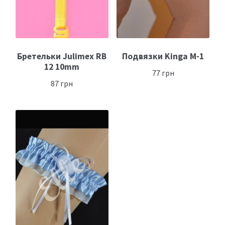
Бретельки Julimex RB
Подвязки Kinga М-1
12 10mm
77
грн
87
грн