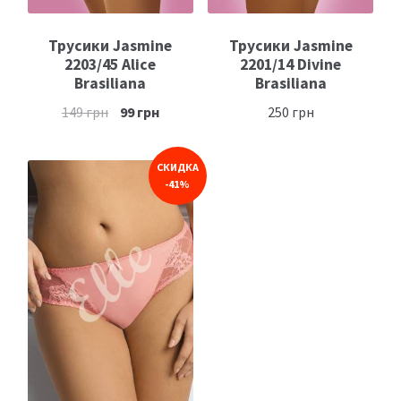
Трусики Jasmine
Трусики Jasmine
2203/45 Alice
2201/14 Divine
Brasiliana
Brasiliana
149
грн
99
грн
250
грн
СКИДКА
-41%