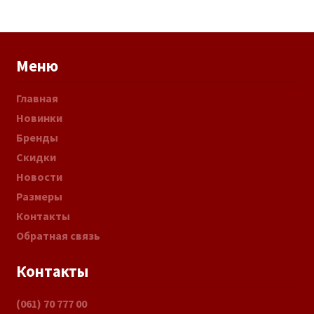
Меню
Главная
Новинки
Бренды
Скидки
Новости
Размеры
Контакты
Обратная связь
Контакты
(061) 70 777 00