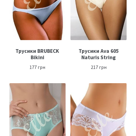
Трусики BRUBECK
Трусики Ava 605
Bikini
Naturis String
177
грн
217
грн