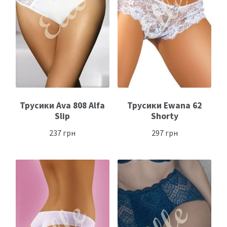
Трусики Ava 808 Alfa
Трусики Ewana 62
Slip
Shorty
237
грн
297
грн