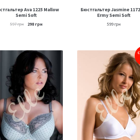
стгальтер Ava 1225 Mallow
Бюстгальтер Jasmine 1172
Semi Soft
Ermy Semi Soft
597
грн
298
грн
599
грн
С