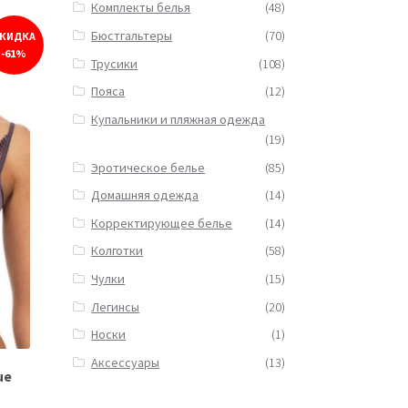
Комплекты белья
(48)
Бюстгальтеры
(70)
КИДКА
-61%
Трусики
(108)
Пояса
(12)
Купальники и пляжная одежда
(19)
Эротическое белье
(85)
Домашняя одежда
(14)
Корректирующее белье
(14)
Колготки
(58)
Чулки
(15)
Легинсы
(20)
Носки
(1)
Аксессуары
(13)
ue