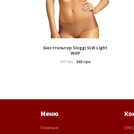
Бюстгальтер Sloggi SLW Light
WHP
237
грн
165
грн
Меню
Ко
Главная
(061