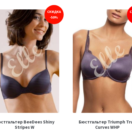
СКИДКА
С
-50%
стгальтер BeeDees Shiny
Бюстгальтер Triumph Tr
Stripes W
Curves WHP