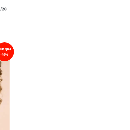
/28
КИДКА
-49%