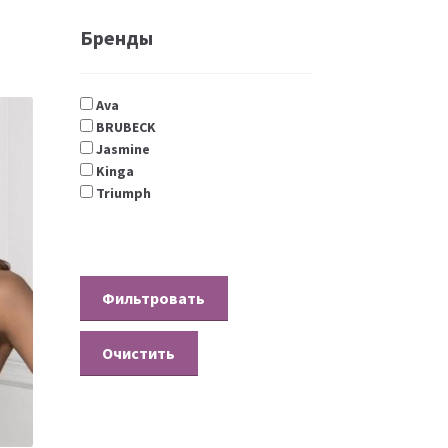
Бренды
Ava
BRUBECK
Jasmine
Kinga
Triumph
Очистить