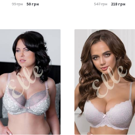
99
грн
50
грн
547
грн
218
грн