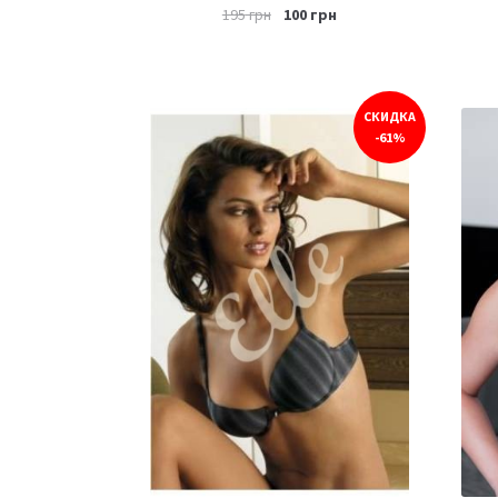
195
грн
100
грн
СКИДКА
-61%