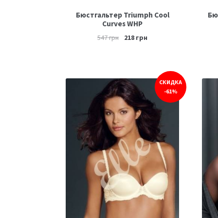
Бюстгальтер Triumph Cool
Бю
Curves WHP
547
грн
218
грн
СКИДКА
-61%