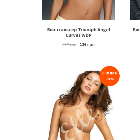
Бюстгальтер Triumph Angel
Бю
Curves WDP
317
грн
126
грн
СКИДКА
-31%