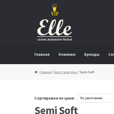
Перейти к навигации
Перейти к содержимому
Главная
Новинки
Бренды
Ск
Главная
/
Бюстгальтеры
/ Semi Soft
Сортировка по цене:
Semi Soft