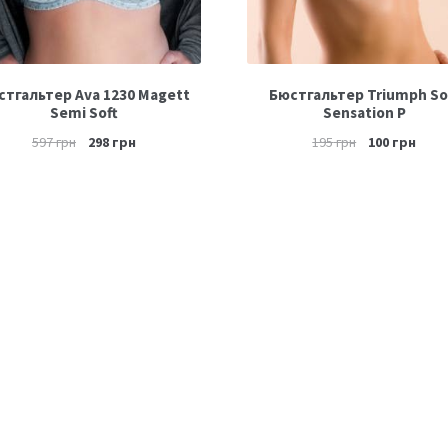
стгальтер Ava 1230 Magett
Бюстгальтер Triumph So
Semi Soft
Sensation P
597
грн
298
грн
195
грн
100
грн