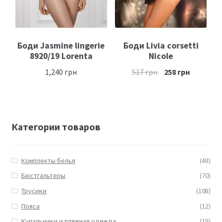
Боди Jasmine lingerie
Боди Livia corsetti
8920/19 Lorenta
Nicole
1,240
грн
517
грн
258
грн
Категории товаров
Комплекты белья
(48)
Бюстгальтеры
(70)
Трусики
(108)
Пояса
(12)
Купальники и пляжная одежда
(19)