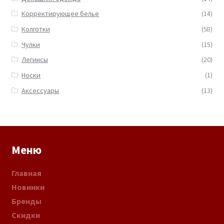
Корректирующее белье
(14)
Колготки
(58)
Чулки
(15)
Легинсы
(20)
Носки
(1)
Аксессуары
(13)
Меню
Главная
Новинки
Бренды
Скидки