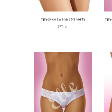
Трусики Ewana 56 Shorty
Тру
277
грн