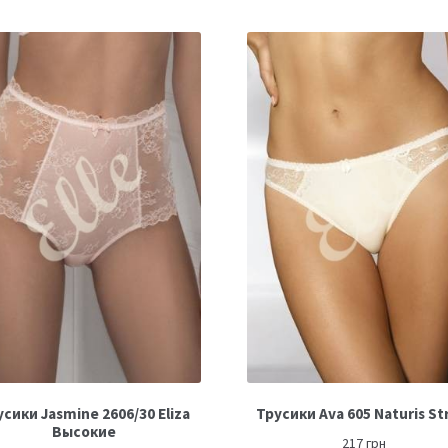
сики Jasmine 2606/30 Eliza
Трусики Ava 605 Naturis St
Высокие
217
грн