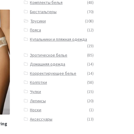
Комплекты белья
(48)
Бюстгальтеры
(70)
Трусики
(108)
Пояса
(12)
Купальники и пляжная одежда
(19)
Эротическое белье
(85)
Домашняя одежда
(14)
Корректирующее белье
(14)
Колготки
(58)
Чулки
(15)
Легинсы
(20)
Носки
(1)
Аксессуары
(13)
ring