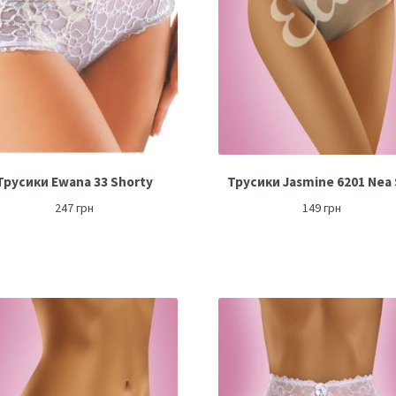
Трусики Ewana 33 Shorty
Трусики Jasmine 6201 Nea 
247
грн
149
грн