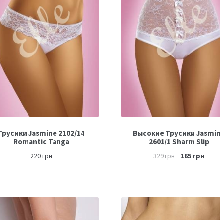
Трусики Jasmine 2102/14
Высокие Трусики Jasmi
Romantic Tanga
2601/1 Sharm Slip
220
грн
329
грн
165
грн