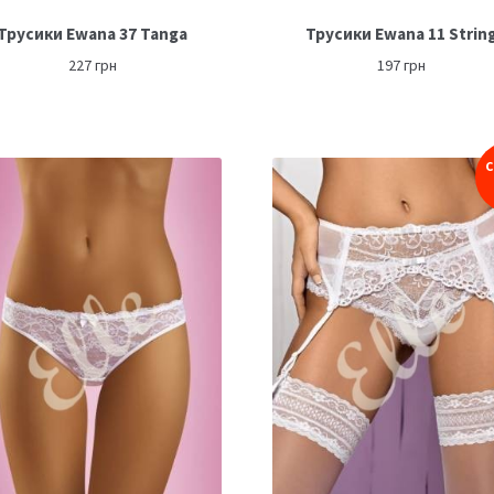
Трусики Ewana 37 Tanga
Трусики Ewana 11 Strin
227
грн
197
грн
С