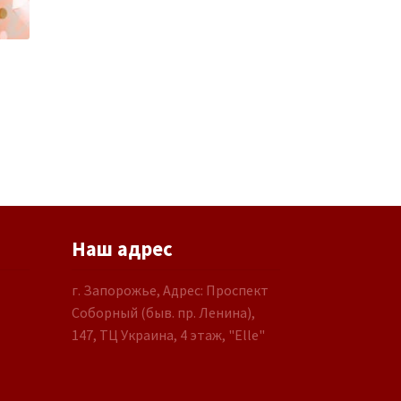
Наш адрес
г. Запорожье, Адрес: Проспект
Соборный (быв. пр. Ленина),
147, ТЦ Украина, 4 этаж, "Elle"