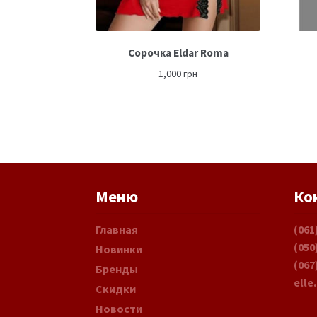
Сорочка Eldar Roma
1,000
грн
Меню
Ко
Главная
(061
(050
Новинки
(067
Бренды
elle
Скидки
Новости