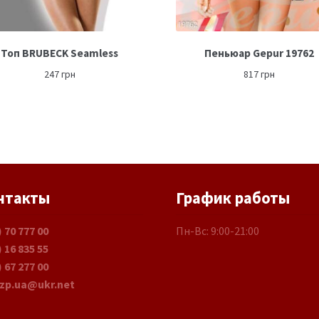
Топ BRUBECK Seamless
Пеньюар Gepur 19762
247
грн
817
грн
нтакты
График работы
) 70 777 00
Пн-Вс: 9:00-21:00
) 16 835 55
) 67 277 00
.zp.ua@ukr.net