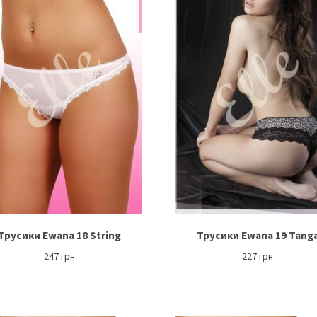
Трусики Ewana 18 String
Трусики Ewana 19 Tang
247
грн
227
грн