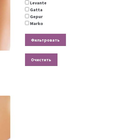
Levante
Gatta
Gepur
Marko
Очистить