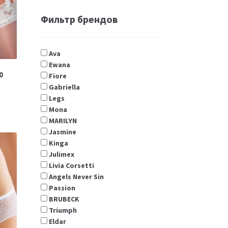
Фильтр брендов
Ava
Ewana
0
Fiore
Gabriella
Legs
Мona
MARILYN
Jasmine
Kinga
Julimex
Livia Corsetti
Angels Never Sin
Passion
BRUBECK
Triumph
Eldar