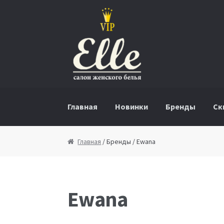
Перейти к навигации
Перейти к содержимому
Главная
Новинки
Бренды
Ск
Главная
/ Бренды / Ewana
Ewana