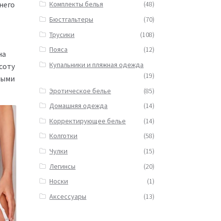
Комплекты белья
(48)
него
Бюстгальтеры
(70)
Трусики
(108)
Пояса
(12)
на
Купальники и пляжная одежда
соту
(19)
ными
Эротическое белье
(85)
Домашняя одежда
(14)
Корректирующее белье
(14)
Колготки
(58)
Чулки
(15)
Легинсы
(20)
Носки
(1)
Аксессуары
(13)