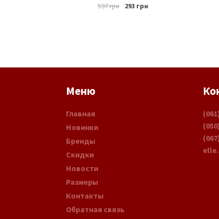
597
грн
293
грн
Меню
Ко
Главная
(061
(050
Новинки
(067
Бренды
elle
Скидки
Новости
Размеры
Контакты
Обратная связь