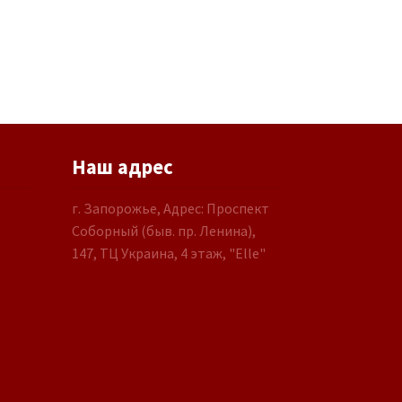
Наш адрес
г. Запорожье, Адрес: Проспект
Соборный (быв. пр. Ленина),
147, ТЦ Украина, 4 этаж, "Elle"