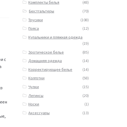
Комплекты белья
(48)
Бюстгальтеры
(70)
Трусики
(108)
Пояса
(12)
Купальники и пляжная одежда
(19)
Эротическое белье
(85)
и c
Домашняя одежда
(14)
а
Корректирующее белье
(14)
Колготки
(58)
Чулки
(15)
из
Легинсы
(20)
леен
Носки
(1)
Аксессуары
(13)
ые,