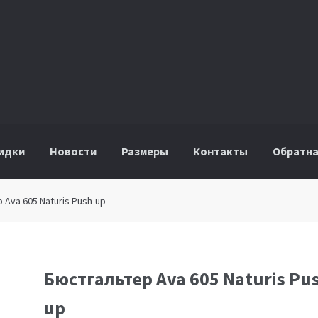
идки
Новости
Размеры
Контакты
Обратна
 Ava 605 Naturis Push-up
Бюстгальтер Ava 605 Naturis Pu
up