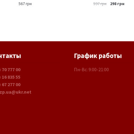
567
грн
597
грн
298
грн
нтакты
График работы
) 70 777 00
Пн-Вс: 9:00-21:00
) 16 835 55
) 67 277 00
.zp.ua@ukr.net