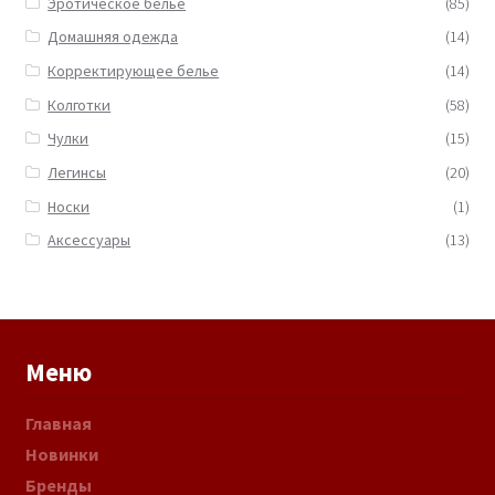
Эротическое белье
(85)
Домашняя одежда
(14)
Корректирующее белье
(14)
Колготки
(58)
Чулки
(15)
Легинсы
(20)
Носки
(1)
Аксессуары
(13)
Меню
Главная
Новинки
Бренды