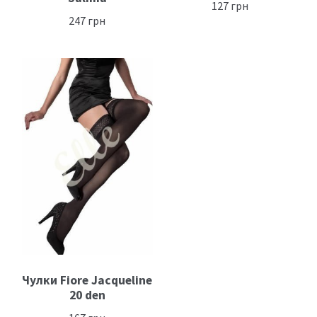
127
грн
247
грн
Чулки Fiore Jacqueline
20 den