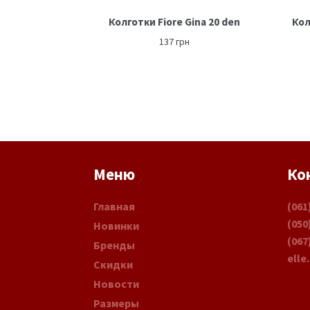
Колготки Fiore Gina 20 den
Кол
137
грн
Меню
Ко
Главная
(061
(050
Новинки
(067
Бренды
elle
Скидки
Новости
Размеры