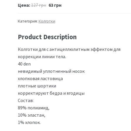
Цена:
127
грн
63
грн
Категория:
Колготки
Product Description
Колготки для с антицеллюлитным эффектом для
коррекции линии тела.
40 den
невидимый уплотненный носок
хлопковая ластовица
плотные шортики
корректируют бедра и ягодицы
Состав:
89% полиамид,
10% эластан,
1% хлопок.