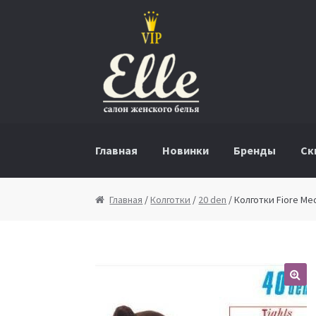
Перейти к навигации
Перейти к содержимому
Главная
Новинки
Бренды
Ск
Главная
/
Колготки
/
20 den
/ Колготки Fiore Me
🔍