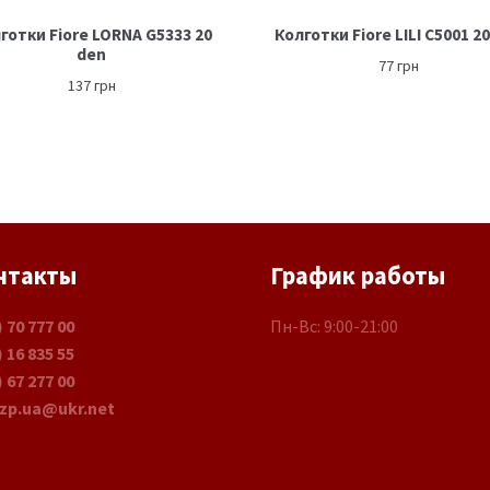
готки Fiore LORNA G5333 20
Колготки Fiore LILI C5001 2
den
77
грн
137
грн
нтакты
График работы
) 70 777 00
Пн-Вс: 9:00-21:00
) 16 835 55
) 67 277 00
.zp.ua@ukr.net