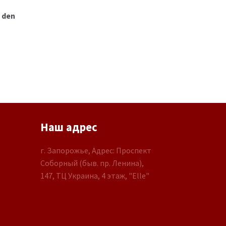
0 den
Наш адрес
г. Запорожье, Адрес: Проспект
Соборный (быв. пр. Ленина),
147, ТЦ Украина, 4 этаж, "Elle"