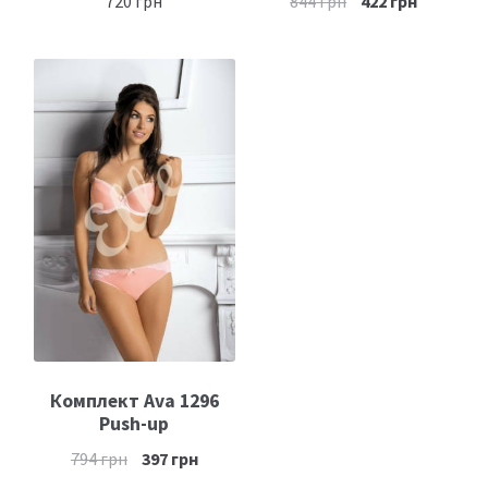
720
грн
844
грн
422
грн
Комплект Ava 1296
Push-up
794
грн
397
грн