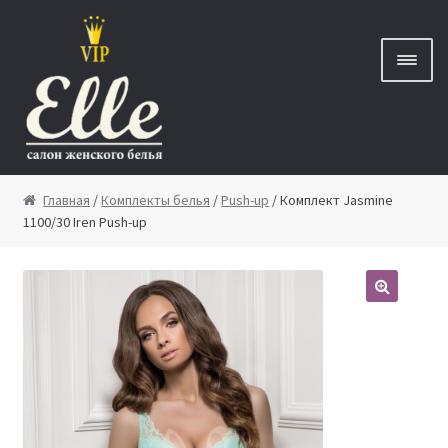
Перейти к навигации
Перейти к содержимому
Главная
Главная
/
Комплекты белья
/
Push-up
/ Комплект Jasmine
1100/30 Iren Push-up
Новинки
🔍
Бренды
Скидки
Новости