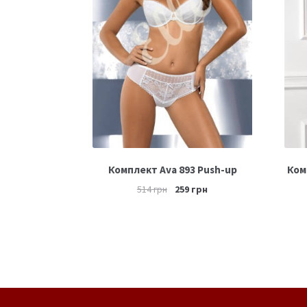
Комплект Ava 893 Push-up
Ком
514
грн
259
грн