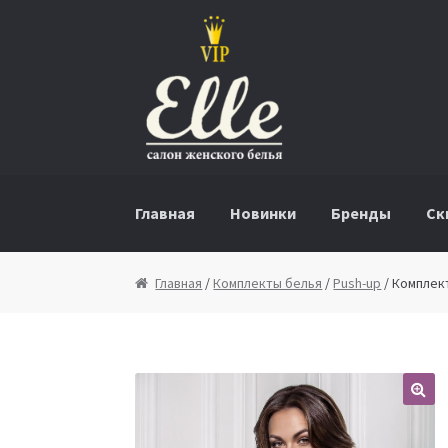
Перейти к навигации
Перейти к содержимому
Главная
Новинки
Бренды
Ск
Главная
/
Комплекты белья
/
Push-up
/ Комплект
🔍