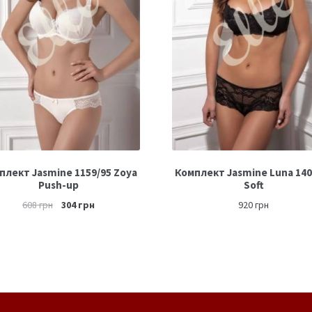
плект Jasmine 1159/95 Zoya
Комплект Jasmine Luna 140
Push-up
Soft
608
грн
304
грн
920
грн