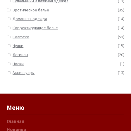
Купальники и пляжная одежда
(19)
Эротическое белье
(85)
Домашняя одежда
(14)
Корректирующее белье
(14)
Колготки
(58)
Чулки
(15)
Легинсы
(20)
Носки
(1)
Аксессуары
(13)
Меню
Главная
Новинки