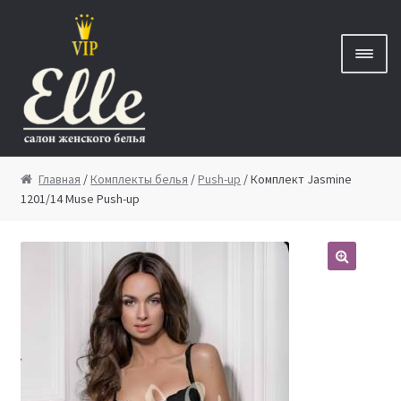
Перейти к навигации
Перейти к содержимому
Главная
Главная
/
Комплекты белья
/
Push-up
/ Комплект Jasmine
1201/14 Muse Push-up
Новинки
🔍
Бренды
Скидки
Новости