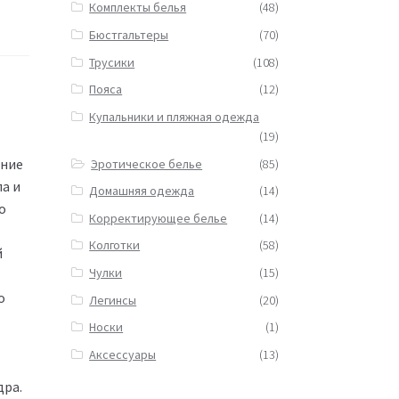
Комплекты белья
(48)
Бюстгальтеры
(70)
Трусики
(108)
Пояса
(12)
Купальники и пляжная одежда
(19)
ение
Эротическое белье
(85)
а и
Домашняя одежда
(14)
о
Корректирующее белье
(14)
Колготки
(58)
й
Чулки
(15)
о
Легинсы
(20)
Носки
(1)
Аксессуары
(13)
дра.