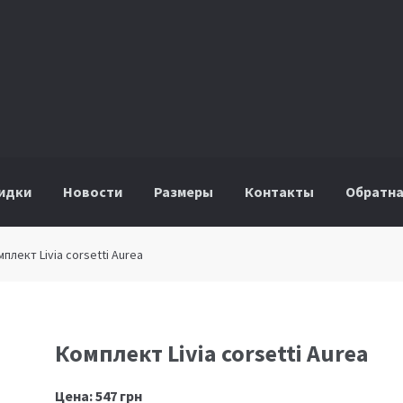
идки
Новости
Размеры
Контакты
Обратна
мплект Livia corsetti Aurea
Комплект Livia corsetti Aurea
Цена:
547
грн