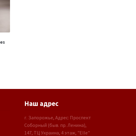
res
Наш адрес
г. Запорожье, Адрес: Проспект
Соборный (быв. пр. Ленина),
147, ТЦ Украина, 4 этаж, "Elle"