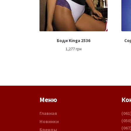
Боди Kinga 2536
Сор
1,277
грн
Меню
Ко
Главная
(061
(050
Новинки
(067
Бренды