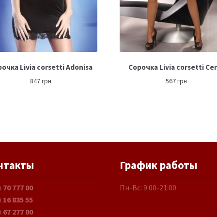
очка Livia corsetti Adonisa
Сорочка Livia corsetti Ce
847
грн
567
грн
нтакты
График работы
) 70 777 00
Пн-Вс: 9:00-21:00
) 16 835 55
) 67 277 00