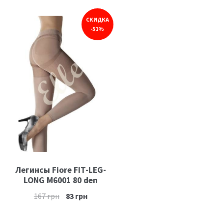
СКИДКА
-51%
Легинсы Fiore FIT-LEG-
LONG M6001 80 den
167
грн
83
грн