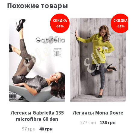
Похожие товары
СКИДКА
СКИДКА
-51%
-51%
Легенсы Gabriella 135
Легинсы Mona Dovre
microfibra 60 den
277
грн
138
грн
97
грн
48
грн