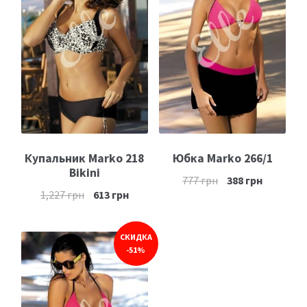
Купальник Marko 218
Юбка Marko 266/1
Bikini
777
грн
388
грн
1,227
грн
613
грн
СКИДКА
-51%