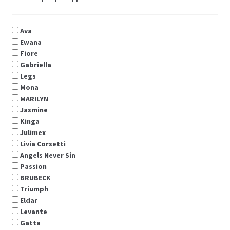
Ava
Ewana
Fiore
Gabriella
Legs
Мona
MARILYN
Jasmine
Kinga
Julimex
Livia Corsetti
Angels Never Sin
Passion
BRUBECK
Triumph
Eldar
Levante
Gatta