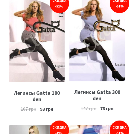
СКИДКА
СКИДКА
-51%
-51%
Легинсы Gatta 300
Легинсы Gatta 100
den
den
147
грн
73
грн
107
грн
53
грн
СКИДКА
СКИДКА
-49%
-51%