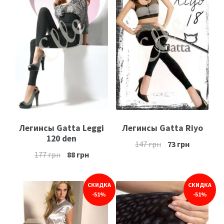
Легинсы Gatta Leggi
Легинсы Gatta Riyo
120 den
147
грн
73
грн
177
грн
88
грн
СКИДКА
СКИДКА
-51%
-51%