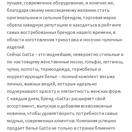
лучшее, современное оборудование, и конечно же,
благодаря своему неиссякаемому желанию стать
Размеры
оригинальным и сильным брендом, торговая марка
обрела завидную репутацию и находиться в рейтинге
Контакты
самых востребованных брендов нашего времени, в
области изготовления трикотажа и носочно-чулочных
Обратная связь
изделий.
Сейчас Gatta – это моднейшие, невероятно стильные и
по-настоящему женственные носки, гольфы, леггинсы,
чулки, колготы, термоодежда, термобельё и
корректирующее белье – полный комплект весьма
личных, важных вещей, которые идеально
подчеркивают красоту и элегантность женских форм.
С каждым днем, бренд «Gatta» расширяет свой
ассортимент, выпуская и добавляя всевозможные
новинки, чтобы удовлетворить потребности самых
модных, современных клиентов. Компания успешно
продает бельё Gatta не только в странах ближнего