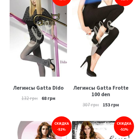
Легинсы Gatta Dido
Легинсы Gatta Frotte
100 den
132
грн
68
грн
307
грн
153
грн
СКИДКА
СКИДКА
-51%
-51%