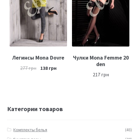
Размеры
Контакты
Обратная связь
Легинсы Mona Dovre
Чулки Mona Femme 20
den
277
грн
138
грн
217
грн
Категории товаров
Комплекты белья
(48)