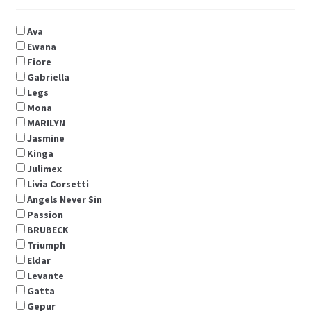
Ava
Ewana
Fiore
Gabriella
Legs
Мona
MARILYN
Jasmine
Kinga
Julimex
Livia Corsetti
Angels Never Sin
Passion
BRUBECK
Triumph
Eldar
Levante
Gatta
Gepur