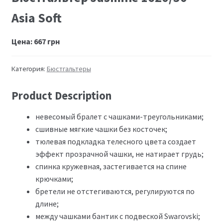
Asia Soft
Цена:
667
грн
Категория:
Бюстгальтеры
Product Description
невесомый бралет с чашками-треугольниками;
сшивные мягкие чашки без косточек;
тюлевая подкладка телесного цвета создает
эффект прозрачной чашки, не натирает грудь;
спинка кружевная, застегивается на спине
крючками;
бретели не отстегиваются, регулируются по
длине;
между чашками бантик с подвеской Swarovski;