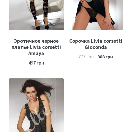
Эротичное черное
Сорочка Livia corsetti
платье Livia corsetti
Gioconda
Amaya
777
грн
388
грн
497
грн