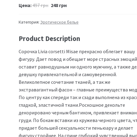
Цена:
497
грн
248
грн
Категория:
Эротическое белье
Product Description
Сорочка Livia corsetti Misae прекрасно облегает вашу
фигуру. Дает повод и обещает море страсных эмоций
оставит равнодушным ни одного мужчину, а также де
девушку привлекательной и самоуверенной.
Великолепное сочетание тканей, а так же
экстравагантный фасон – главные преимущества мод
По центру как спереди так и сзади выполнена из крас
гладкой, эластичной ткани.Роскошное декольте
декорировано черным бантиком, привлекает вниман
груди. По бокам вставки из кружева черного цвета, ч
придает большей сексуальности пеньюару и делает
фигуру стройнее. На спине глубокий чувственный выр