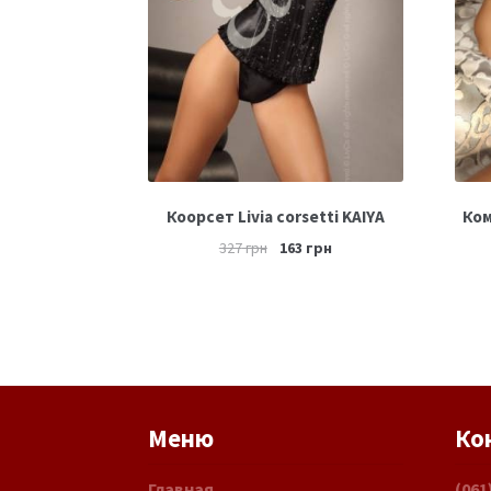
Коорсет Livia corsetti KAIYA
Ком
327
грн
163
грн
Меню
Ко
Главная
(061