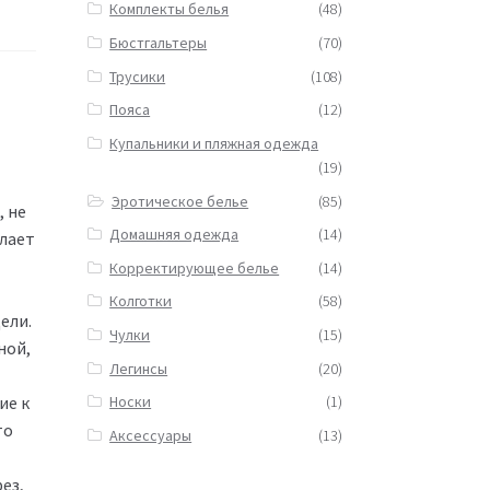
Комплекты белья
(48)
Бюстгальтеры
(70)
Трусики
(108)
Пояса
(12)
Купальники и пляжная одежда
(19)
Эротическое белье
(85)
, не
Домашняя одежда
(14)
лает
Корректирующее белье
(14)
Колготки
(58)
ели.
Чулки
(15)
ной,
Легинсы
(20)
ие к
Носки
(1)
то
Аксессуары
(13)
ез,