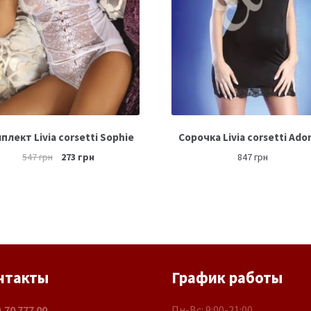
плект Livia corsetti Sophie
Сорочка Livia corsetti Ado
547
грн
273
грн
847
грн
нтакты
График работы
) 70 777 00
Пн-Вс: 9:00-21:00