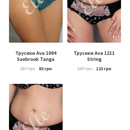
Трусики Ava 1094
Трусики Ava 1211
Saebrook Tanga
String
167
грн
83
грн
247
грн
123
грн