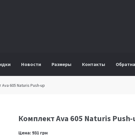
идки
Новости
Размеры
Контакты
Обратна
 Ava 605 Naturis Push-up
Комплект Ava 605 Naturis Push-
Цена:
931
грн