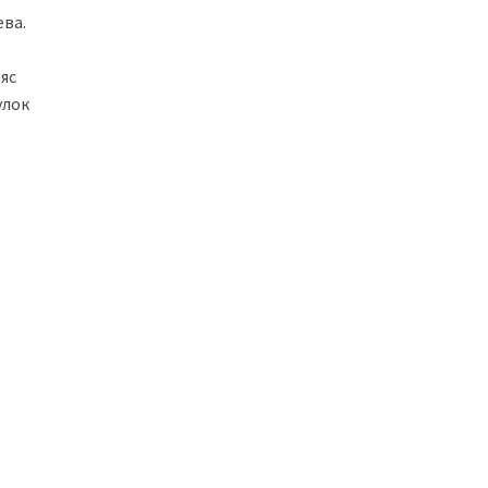
ва.
яс
улок