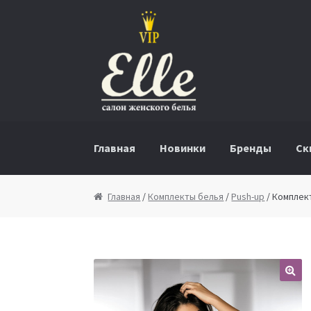
Перейти к навигации
Перейти к содержимому
Главная
Новинки
Бренды
Ск
Главная
/
Комплекты белья
/
Push-up
/ Комплект
🔍