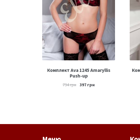
Комплект Ava 1245 Amaryllis
Ком
Рush-up
794
грн
397
грн
Меню
Ко