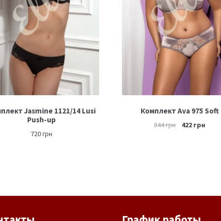
плект Jasmine 1121/14 Lusi
Комплект Ava 975 Soft
Push-up
844
грн
422
грн
720
грн
нтакты
График работы