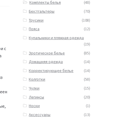
Комплекты белья
(48)
Бюстгальтеры
(70)
Трусики
(108)
Пояса
(12)
Купальники и пляжная одежда
(19)
и c
Эротическое белье
(85)
а
Домашняя одежда
(14)
Корректирующее белье
(14)
из
Колготки
(58)
Чулки
(15)
леен
Легинсы
(20)
ые,
Носки
(1)
Аксессуары
(13)