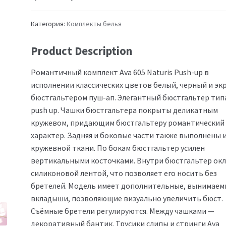
Категория:
Комплекты белья
Product Description
Романтичный комплект Ava 605 Naturis Push-up в
исполнении классических цветов белый, черный и экр
бюстгальтером пуш-ап. Элегантный бюстгальтер тип
push up. Чашки бюстгальтера покрыты деликатным
кружевом, придающим бюстгальтеру романтический
характер. Задняя и боковые части также выполнены 
кружевной ткани. По бокам бюстгальтер усилен
вертикальными косточками. Внутри бюстгальтер ок
силиконовой лентой, что позволяет его носить без
бретелей. Модель имеет дополнительные, вынимаем
вкладыши, позволяющие визуально увеличить бюст.
Съёмные бретели регулируются. Между чашками —
декоративный бантик. Трусики слипы и стринги Ava